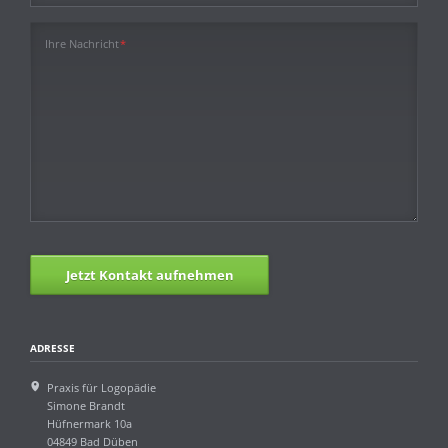
Pflichtfeld
Ihre Nachricht
*
Jetzt Kontakt aufnehmen
ADRESSE
Praxis für Logopädie
Simone Brandt
Hüfnermark 10a
04849 Bad Düben