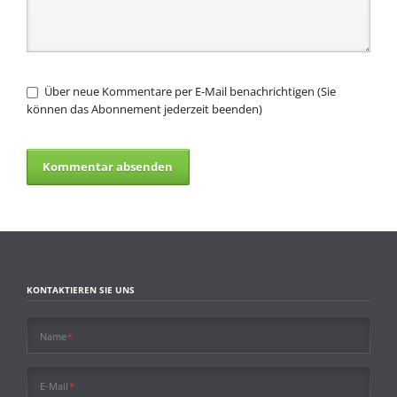
Über neue Kommentare per E-Mail benachrichtigen (Sie
können das Abonnement jederzeit beenden)
Kommentar absenden
KONTAKTIEREN SIE UNS
Pflichtfeld
Name
*
Pflichtfeld
E-Mail
*